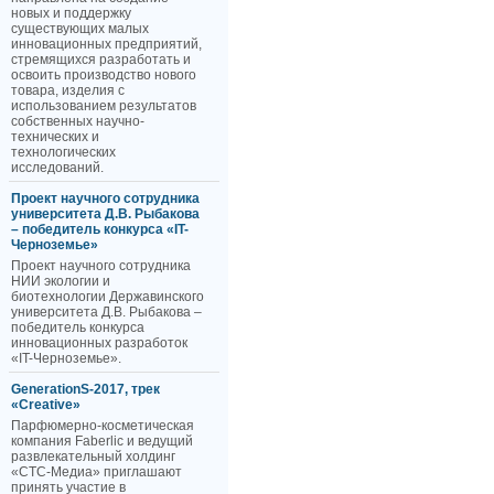
новых и поддержку
существующих малых
инновационных предприятий,
стремящихся разработать и
освоить производство нового
товара, изделия с
использованием результатов
собственных научно-
технических и
технологических
исследований.
Проект научного сотрудника
университета Д.В. Рыбакова
– победитель конкурса «IT-
Черноземье»
Проект научного сотрудника
НИИ экологии и
биотехнологии Державинского
университета Д.В. Рыбакова –
победитель конкурса
инновационных разработок
«IT-Черноземье».
GenerationS-2017, трек
«Creative»
Парфюмерно-косметическая
компания Faberlic и ведущий
развлекательный холдинг
«СТС-Медиа» приглашают
принять участие в